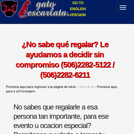
GO TO
ENGLISH
VERSION
¿No sabe qué regalar? Le
ayudamos a decidir sin
compromiso (506)2282-5122 /
(506)2282-6211
• 2026-08-06 •
Presiona aqui para regresar a la pagina de inicio.
Presiona aqui,
para ir al Formulario
No sabes que regalarle a esa
persona tan importante, para ese
evento u ocacion especial?